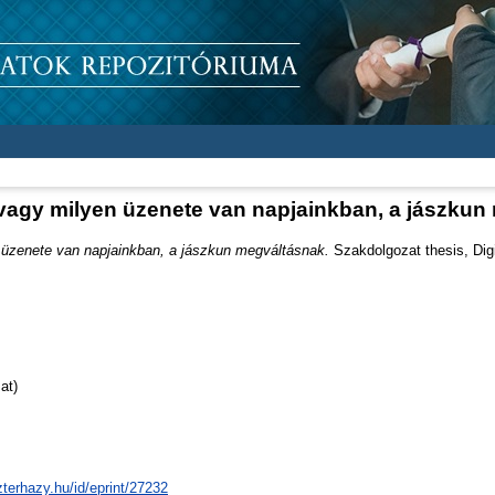
vagy milyen üzenete van napjainkban, a jászkun
üzenete van napjainkban, a jászkun megváltásnak.
Szakdolgozat thesis, Digi
at)
zterhazy.hu/id/eprint/27232