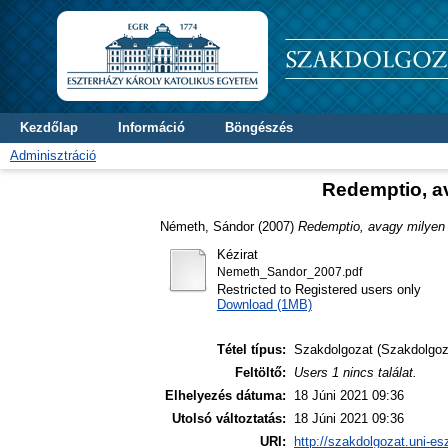
Kezdőlap
Információ
Böngészés
Adminisztráció
Redemptio, a
Németh, Sándor
(2007)
Redemptio, avagy milyen 
Kézirat
Nemeth_Sandor_2007.pdf
Restricted to Registered users only
Download (1MB)
Tétel típus:
Szakdolgozat (Szakdolgoz
Feltöltő:
Users 1 nincs találat.
Elhelyezés dátuma:
18 Júni 2021 09:36
Utolsó változtatás:
18 Júni 2021 09:36
URI:
http://szakdolgozat.uni-es