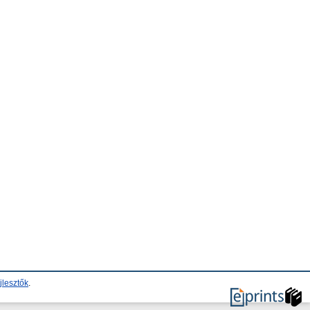
jlesztők
.