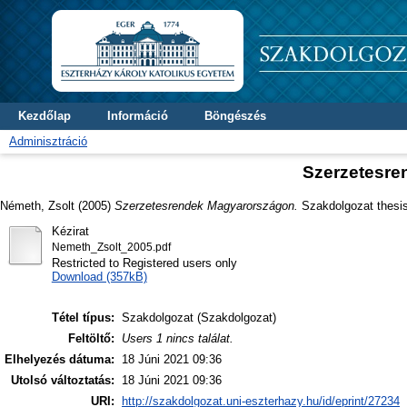
Kezdőlap
Információ
Böngészés
Adminisztráció
Szerzetesr
Németh, Zsolt
(2005)
Szerzetesrendek Magyarországon.
Szakdolgozat thesis,
Kézirat
Nemeth_Zsolt_2005.pdf
Restricted to Registered users only
Download (357kB)
Tétel típus:
Szakdolgozat (Szakdolgozat)
Feltöltő:
Users 1 nincs találat.
Elhelyezés dátuma:
18 Júni 2021 09:36
Utolsó változtatás:
18 Júni 2021 09:36
URI:
http://szakdolgozat.uni-eszterhazy.hu/id/eprint/27234