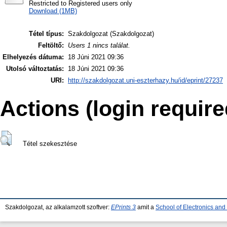
Restricted to Registered users only
Download (1MB)
Tétel típus:
Szakdolgozat (Szakdolgozat)
Feltöltő:
Users 1 nincs találat.
Elhelyezés dátuma:
18 Júni 2021 09:36
Utolsó változtatás:
18 Júni 2021 09:36
URI:
http://szakdolgozat.uni-eszterhazy.hu/id/eprint/27237
Actions (login require
Tétel szekesztése
Szakdolgozat, az alkalamzott szoftver:
EPrints 3
amit a
School of Electronics an