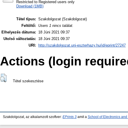
Restricted to Registered users only
Download (1MB)
Tétel típus:
Szakdolgozat (Szakdolgozat)
Feltöltő:
Users 1 nincs találat.
Elhelyezés dátuma:
18 Júni 2021 09:37
Utolsó változtatás:
18 Júni 2021 09:37
URI:
http://szakdolgozat.uni-eszterhazy.hu/id/eprint/27247
Actions (login require
Tétel szekesztése
Szakdolgozat, az alkalamzott szoftver:
EPrints 3
amit a
School of Electronics an