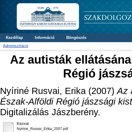
Kezdőlap
Információ
Böngészés
Adminisztráció
Az autisták ellátásána
Régió jászs
Nyíriné Rusvai, Erika
(2007)
Az 
Észak-Alföldi Régió jászsági ki
Digitalizálás Jászberény.
Kézirat
Nyirine_Rusvai_Erika_2007.pdf