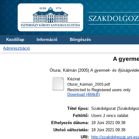
Kezdőlap
Információ
Böngészés
Adminisztráció
A gyerme
Óturai, Kálmán
(2005)
A gyermek- és ifjúságvéde
Kézirat
Oturai_Kalman_2005.pdf
Restricted to Registered users only
Download (484kB)
Tétel típus:
Szakdolgozat (Szakdolgoz
Feltöltő:
Users 1 nincs találat.
Elhelyezés dátuma:
18 Júni 2021 09:38
Utolsó változtatás:
18 Júni 2021 09:38
URI:
http://szakdolgozat.uni-es