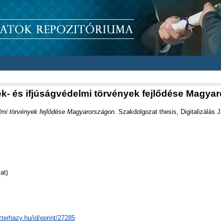
k- és ifjúságvédelmi törvények fejlődése Magya
lmi törvények fejlődése Magyarországon.
Szakdolgozat thesis, Digitalizálás 
at)
zterhazy.hu/id/eprint/27285