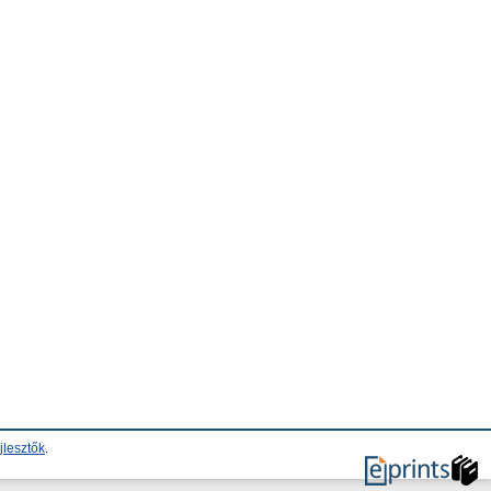
jlesztők
.