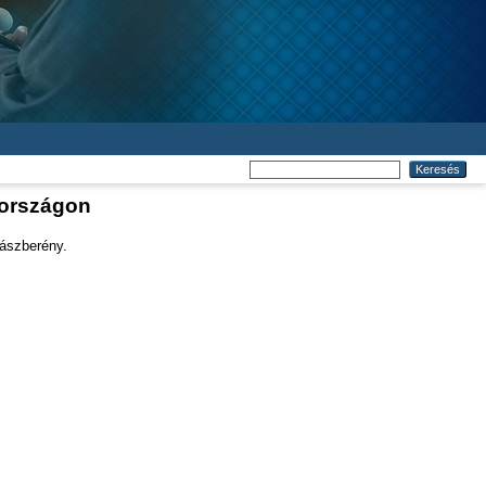
rországon
Jászberény.