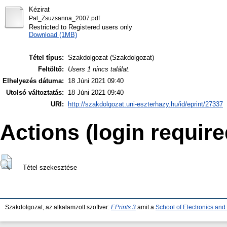
Kézirat
Pal_Zsuzsanna_2007.pdf
Restricted to Registered users only
Download (1MB)
Tétel típus:
Szakdolgozat (Szakdolgozat)
Feltöltő:
Users 1 nincs találat.
Elhelyezés dátuma:
18 Júni 2021 09:40
Utolsó változtatás:
18 Júni 2021 09:40
URI:
http://szakdolgozat.uni-eszterhazy.hu/id/eprint/27337
Actions (login require
Tétel szekesztése
Szakdolgozat, az alkalamzott szoftver:
EPrints 3
amit a
School of Electronics an