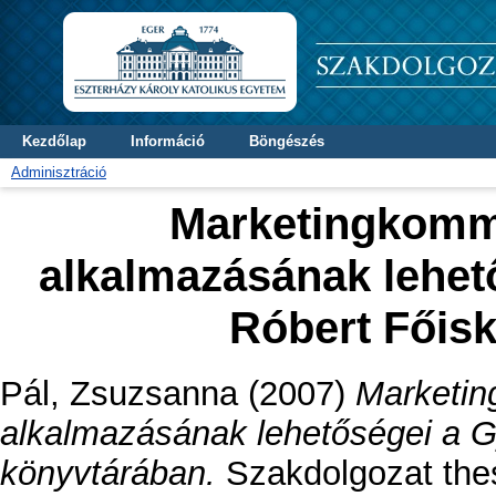
Kezdőlap
Információ
Böngészés
Adminisztráció
Marketingkomm
alkalmazásának lehet
Róbert Főis
Pál, Zsuzsanna
(2007)
Marketin
alkalmazásának lehetőségei a G
könyvtárában.
Szakdolgozat thesi