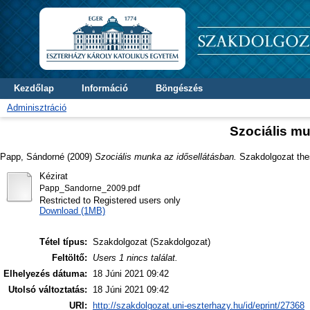
Kezdőlap
Információ
Böngészés
Adminisztráció
Szociális mu
Papp, Sándorné
(2009)
Szociális munka az idősellátásban.
Szakdolgozat thes
Kézirat
Papp_Sandorne_2009.pdf
Restricted to Registered users only
Download (1MB)
Tétel típus:
Szakdolgozat (Szakdolgozat)
Feltöltő:
Users 1 nincs találat.
Elhelyezés dátuma:
18 Júni 2021 09:42
Utolsó változtatás:
18 Júni 2021 09:42
URI:
http://szakdolgozat.uni-eszterhazy.hu/id/eprint/27368