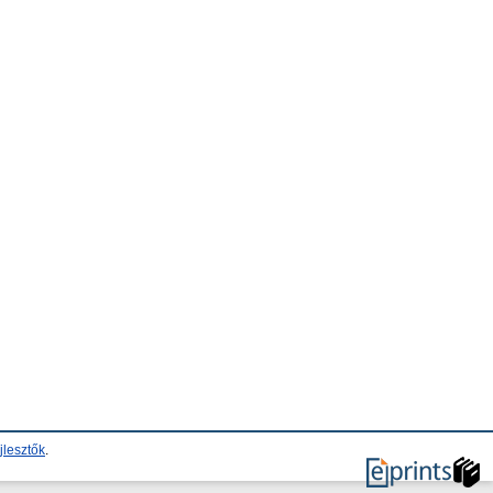
jlesztők
.