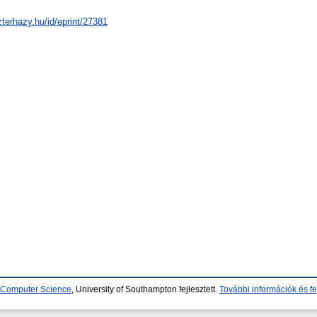
zterhazy.hu/id/eprint/27381
d Computer Science
, University of Southampton fejlesztett.
További információk és fe