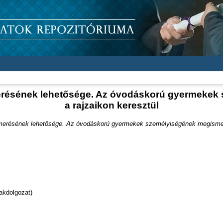
merésének lehetősége. Az óvodáskorú gyermekek
a rajzaikon keresztül
merésének lehetősége. Az óvodáskorú gyermekek személyiségének megismeré
akdolgozat)