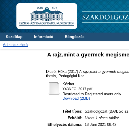
Kezdőlap
Információ
Böngészés
Adminisztráció
A rajz,mint a gyermek megis
Dicső, Réka
(2017)
A rajz,mint a gyermek megis
thesis, Pedagógiai Kar.
Kézirat
Y43NEO_2017.pdf
Restricted to Registered users only
Download (2MB)
Tétel típus:
Szakdolgozat (BA/BSc sz
Feltöltő:
Users 1 nincs találat.
Elhelyezés dátuma:
18 Júni 2021 09:42