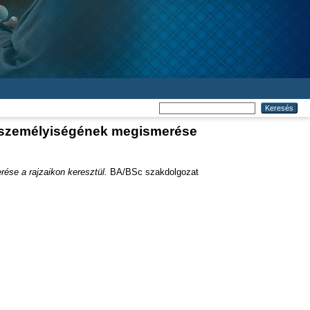
 személyiségének megismerése
se a rajzaikon keresztül.
BA/BSc szakdolgozat