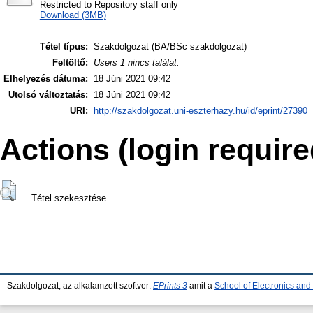
Restricted to Repository staff only
Download (3MB)
Tétel típus:
Szakdolgozat (BA/BSc szakdolgozat)
Feltöltő:
Users 1 nincs találat.
Elhelyezés dátuma:
18 Júni 2021 09:42
Utolsó változtatás:
18 Júni 2021 09:42
URI:
http://szakdolgozat.uni-eszterhazy.hu/id/eprint/27390
Actions (login require
Tétel szekesztése
Szakdolgozat, az alkalamzott szoftver:
EPrints 3
amit a
School of Electronics an