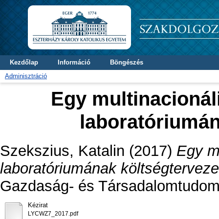
Kezdőlap
Információ
Böngészés
Adminisztráció
Egy multinacionál
laboratóriumán
Szekszius, Katalin
(2017)
Egy mu
laboratóriumának költségterveze
Gazdaság- és Társadalomtudomá
Kézirat
LYCWZ7_2017.pdf