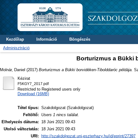
Kezdőlap
Információ
Böngészés
Adminisztráció
Borturizmus a Bükki 
Molnár, Daniel
(2017)
Borturizmus a Bükki borvidéken-Tibolddaróc példája.
Sz
Kézirat
F5KGY7_2017.pdf
Restricted to Registered users only
Download (16MB)
Tétel típus:
Szakdolgozat (Szakdolgozat)
Feltöltő:
Users 1 nincs találat.
Elhelyezés dátuma:
18 Júni 2021 09:43
Utolsó változtatás:
18 Júni 2021 09:43
URI:
http://szakdolgozat.uni-eszterhazy.hu/id/eprint/27397