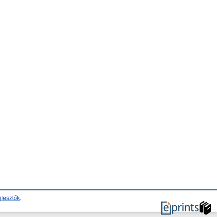
jlesztők
.