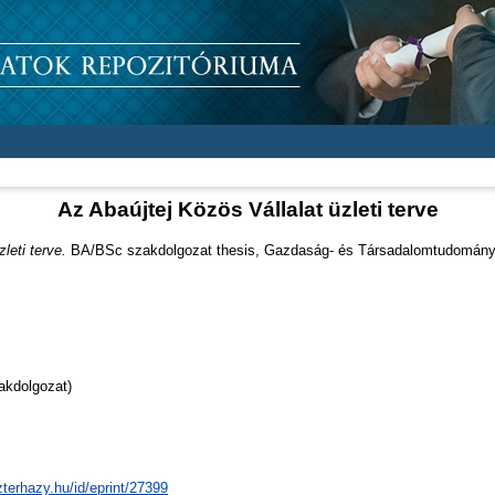
Az Abaújtej Közös Vállalat üzleti terve
leti terve.
BA/BSc szakdolgozat thesis, Gazdaság- és Társadalomtudományi
akdolgozat)
zterhazy.hu/id/eprint/27399