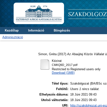
Kezdőlap
Információ
Böngészés
Adminisztráció
Simon, Gréta
(2017)
Az Abaújtej Közös Vállalat üz
Kézirat
CMKQ9D_2017.pdf
Restricted to Registered users only
Download (1MB)
Tétel típus:
Szakdolgozat (BA/BSc sz
Feltöltő:
Users 1 nincs találat.
Elhelyezés dátuma:
18 Júni 2021 09:43
Utolsó változtatás:
18 Júni 2021 09:43
URI:
http://szakdolgozat.uni-es