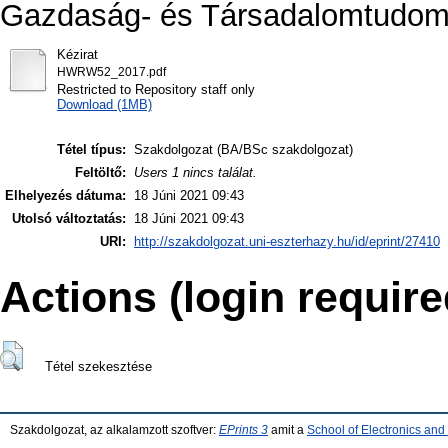
Gazdaság- és Társadalomtudomá
Kézirat
HWRW52_2017.pdf
Restricted to Repository staff only
Download (1MB)
Tétel típus:
Szakdolgozat (BA/BSc szakdolgozat)
Feltöltő:
Users 1 nincs találat.
Elhelyezés dátuma:
18 Júni 2021 09:43
Utolsó változtatás:
18 Júni 2021 09:43
URI:
http://szakdolgozat.uni-eszterhazy.hu/id/eprint/27410
Actions (login require
Tétel szekesztése
Szakdolgozat, az alkalamzott szoftver:
EPrints 3
amit a
School of Electronics an