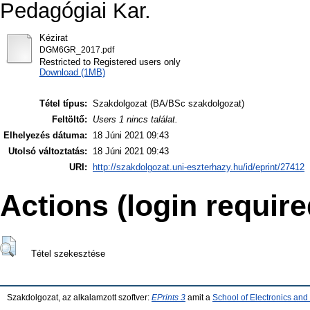
Pedagógiai Kar.
Kézirat
DGM6GR_2017.pdf
Restricted to Registered users only
Download (1MB)
Tétel típus:
Szakdolgozat (BA/BSc szakdolgozat)
Feltöltő:
Users 1 nincs találat.
Elhelyezés dátuma:
18 Júni 2021 09:43
Utolsó változtatás:
18 Júni 2021 09:43
URI:
http://szakdolgozat.uni-eszterhazy.hu/id/eprint/27412
Actions (login require
Tétel szekesztése
Szakdolgozat, az alkalamzott szoftver:
EPrints 3
amit a
School of Electronics an