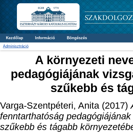
Kezdőlap
Információ
Böngészés
Adminisztráció
A környezeti neve
pedagógiájának vizsg
szűkebb és tá
Varga-Szentpéteri, Anita
(2017)
fenntarthatóság pedagógiájának 
szűkebb és tágabb környezetéb