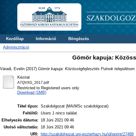
Kezdőlap
Információ
Böngészés
Adminisztráció
Gömör kapuja: Közössé
Váradi, Evelin
(2017)
Gömör kapuja: Közösségfejlesztés Putnok településen.
Kézirat
A7QVXG_2017.pdf
Restricted to Registered users only
Download (1MB)
Tétel típus:
Szakdolgozat (MA/MSc szakdolgozat)
Feltöltő:
Users 1 nincs találat.
Elhelyezés dátuma:
18 Júni 2021 09:46
Utolsó változtatás:
18 Júni 2021 09:46
URI:
http://szakdolgozat.uni-eszterhazy.hu/id/eprint/27489