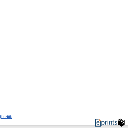
jlesztők
.