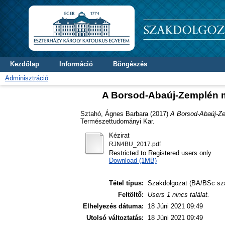
Kezdőlap
Információ
Böngészés
Adminisztráció
A Borsod-Abaúj-Zemplén me
Sztahó, Ágnes Barbara
(2017)
A Borsod-Abaúj-Ze
Természettudományi Kar.
Kézirat
RJN4BU_2017.pdf
Restricted to Registered users only
Download (1MB)
Tétel típus:
Szakdolgozat (BA/BSc sz
Feltöltő:
Users 1 nincs találat.
Elhelyezés dátuma:
18 Júni 2021 09:49
Utolsó változtatás:
18 Júni 2021 09:49