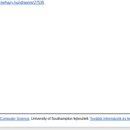
zterhazy.hu/id/eprint/27535
d Computer Science
, University of Southampton fejlesztett.
További információk és fe