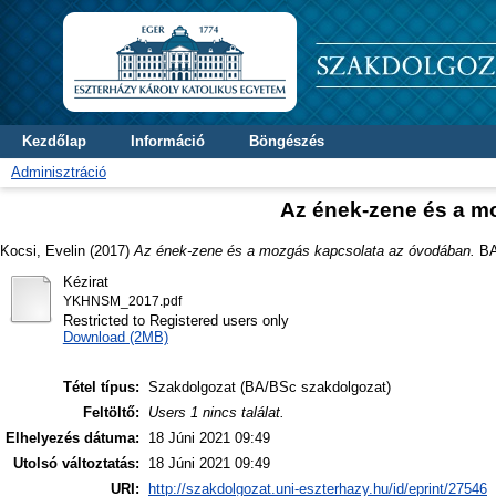
Kezdőlap
Információ
Böngészés
Adminisztráció
Az ének-zene és a m
Kocsi, Evelin
(2017)
Az ének-zene és a mozgás kapcsolata az óvodában.
BA/
Kézirat
YKHNSM_2017.pdf
Restricted to Registered users only
Download (2MB)
Tétel típus:
Szakdolgozat (BA/BSc szakdolgozat)
Feltöltő:
Users 1 nincs találat.
Elhelyezés dátuma:
18 Júni 2021 09:49
Utolsó változtatás:
18 Júni 2021 09:49
URI:
http://szakdolgozat.uni-eszterhazy.hu/id/eprint/27546