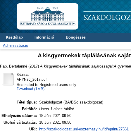
Kezdőlap
Információ
Böngészés
Adminisztráció
A kisgyermekek táplálásának saját
Pap, Bertalanné
(2017)
A kisgyermekek táplálásának sajátosságai:A gyermek
Kézirat
AHYN8J_2017.pdf
Restricted to Registered users only
Download (1MB)
Tétel típus:
Szakdolgozat (BA/BSc szakdolgozat)
Feltöltő:
Users 1 nincs találat.
Elhelyezés dátuma:
18 Júni 2021 09:50
Utolsó változtatás:
18 Júni 2021 09:50
URI:
http://szakdolgozat.uni-eszterhazy.hu/id/eprint/27561