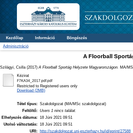
Kezdőlap
Információ
Böngészés
Adminisztráció
A Floorball Sport
Szilágyi, Csilla
(2017)
A Floorball Sportág Helyzete Magyarországon.
MA/MSc 
Kézirat
F7KA34_2017.pdf.pdf
Restricted to Registered users only
Download (2MB)
Tétel típus:
Szakdolgozat (MA/MSc szakdolgozat)
Feltöltő:
Users 1 nincs találat.
Elhelyezés dátuma:
18 Júni 2021 09:51
Utolsó változtatás:
18 Júni 2021 09:51
URI:
http://szakdolgozat.uni-eszterhazy.hu/id/eprint/27588