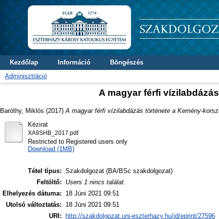
Kezdőlap
Információ
Böngészés
Adminisztráció
A magyar férfi vízilabdázá
Baróthy, Miklós
(2017)
A magyar férfi vízilabdázás története a Kemény-korsz
Kézirat
XA9SHB_2017.pdf
Restricted to Registered users only
Download (1MB)
Tétel típus:
Szakdolgozat (BA/BSc szakdolgozat)
Feltöltő:
Users 1 nincs találat.
Elhelyezés dátuma:
18 Júni 2021 09:51
Utolsó változtatás:
18 Júni 2021 09:51
URI:
http://szakdolgozat.uni-eszterhazy.hu/id/eprint/27596