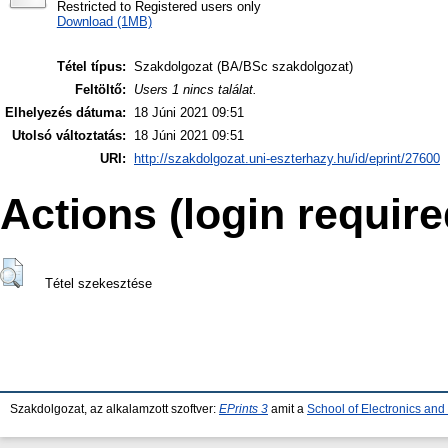
Restricted to Registered users only
Download (1MB)
Tétel típus:
Szakdolgozat (BA/BSc szakdolgozat)
Feltöltő:
Users 1 nincs találat.
Elhelyezés dátuma:
18 Júni 2021 09:51
Utolsó változtatás:
18 Júni 2021 09:51
URI:
http://szakdolgozat.uni-eszterhazy.hu/id/eprint/27600
Actions (login require
Tétel szekesztése
Szakdolgozat, az alkalamzott szoftver:
EPrints 3
amit a
School of Electronics an