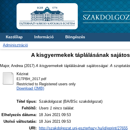
Kezdőlap
Információ
Böngészés
Adminisztráció
A kisgyermekek táplálásának sajátoss
Major, Andrea
(2017)
A kisgyermekek táplálásának sajátosságai: A szoptatást
Kézirat
E1TPBH_2017.pdf
Restricted to Registered users only
Download (2MB)
Tétel típus:
Szakdolgozat (BA/BSc szakdolgozat)
Feltöltő:
Users 1 nincs találat.
Elhelyezés dátuma:
18 Júni 2021 09:53
Utolsó változtatás:
18 Júni 2021 09:53
URI:
http://szakdolgozat.uni-eszterhazy.hu/id/eprint/27655