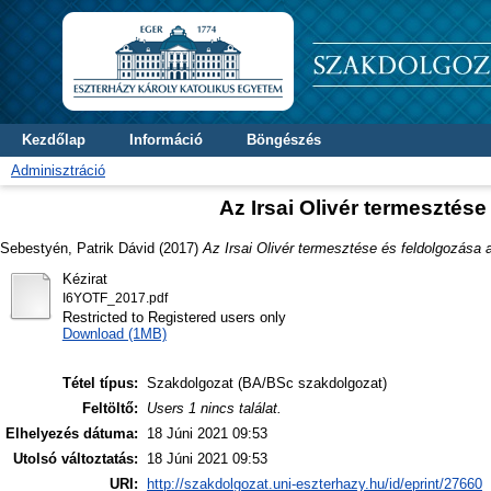
Kezdőlap
Információ
Böngészés
Adminisztráció
Az Irsai Olivér termesztés
Sebestyén, Patrik Dávid
(2017)
Az Irsai Olivér termesztése és feldolgozása 
Kézirat
I6YOTF_2017.pdf
Restricted to Registered users only
Download (1MB)
Tétel típus:
Szakdolgozat (BA/BSc szakdolgozat)
Feltöltő:
Users 1 nincs találat.
Elhelyezés dátuma:
18 Júni 2021 09:53
Utolsó változtatás:
18 Júni 2021 09:53
URI:
http://szakdolgozat.uni-eszterhazy.hu/id/eprint/27660