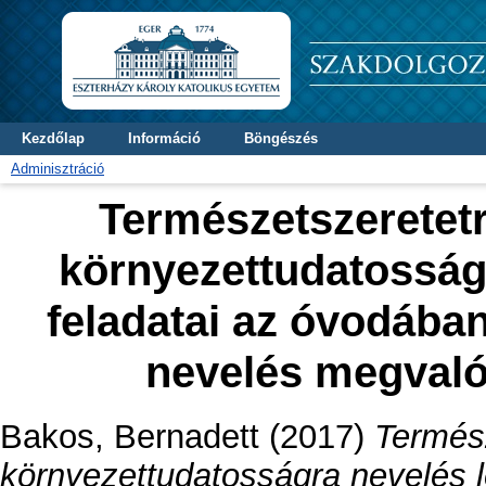
Kezdőlap
Információ
Böngészés
Adminisztráció
Természetszeretet
környezettudatosság
feladatai az óvodába
nevelés megval
Bakos, Bernadett
(2017)
Termés
környezettudatosságra nevelés l