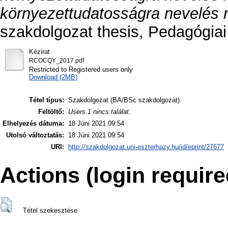
környezettudatosságra nevelés
szakdolgozat thesis, Pedagógiai
Kézirat
RCOCQY_2017.pdf
Restricted to Registered users only
Download (2MB)
Tétel típus:
Szakdolgozat (BA/BSc szakdolgozat)
Feltöltő:
Users 1 nincs találat.
Elhelyezés dátuma:
18 Júni 2021 09:54
Utolsó változtatás:
18 Júni 2021 09:54
URI:
http://szakdolgozat.uni-eszterhazy.hu/id/eprint/27677
Actions (login require
Tétel szekesztése