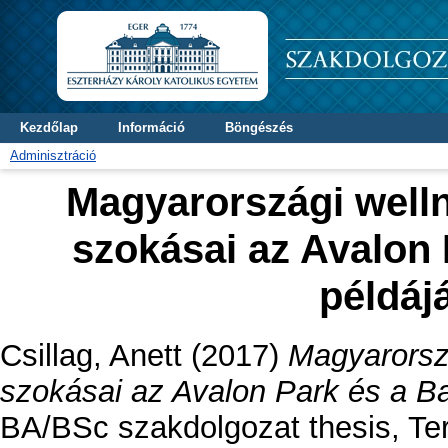
Kezdőlap
Információ
Böngészés
Adminisztráció
Magyarországi well
szokásai az Avalon
példáj
Csillag, Anett
(2017)
Magyarorsz
szokásai az Avalon Park és a Ba
BA/BSc szakdolgozat thesis, Te