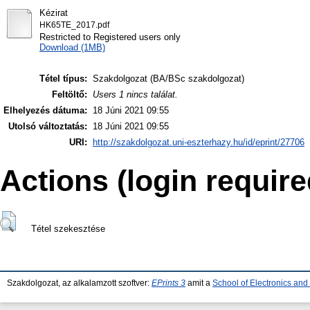
Kézirat
HK65TE_2017.pdf
Restricted to Registered users only
Download (1MB)
Tétel típus:
Szakdolgozat (BA/BSc szakdolgozat)
Feltöltő:
Users 1 nincs találat.
Elhelyezés dátuma:
18 Júni 2021 09:55
Utolsó változtatás:
18 Júni 2021 09:55
URI:
http://szakdolgozat.uni-eszterhazy.hu/id/eprint/27706
Actions (login require
Tétel szekesztése
Szakdolgozat, az alkalamzott szoftver:
EPrints 3
amit a
School of Electronics an