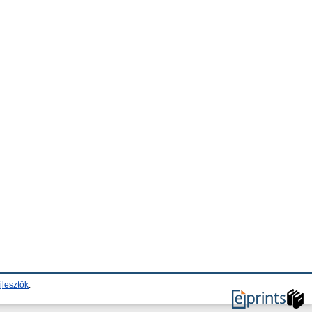
jlesztők
.