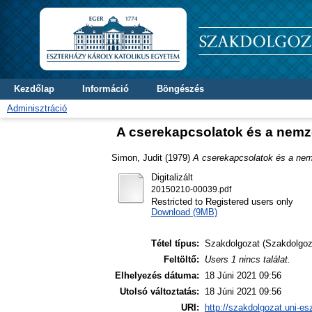
Kezdőlap
Információ
Böngészés
Adminisztráció
A cserekapcsolatok és a nem
Simon, Judit
(1979)
A cserekapcsolatok és a ne
Digitalizált
20150210-00039.pdf
Restricted to Registered users only
Download (9MB)
Tétel típus:
Szakdolgozat (Szakdolgoz
Feltöltő:
Users 1 nincs találat.
Elhelyezés dátuma:
18 Júni 2021 09:56
Utolsó változtatás:
18 Júni 2021 09:56
URI:
http://szakdolgozat.uni-es