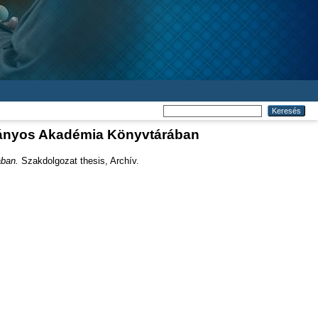
mányos Akadémia Könyvtárában
ában.
Szakdolgozat thesis, Archív.