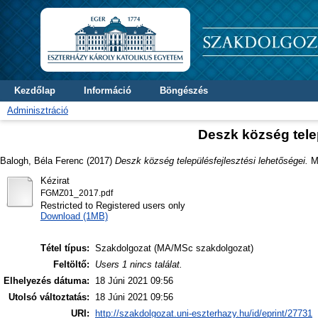
Kezdőlap
Információ
Böngészés
Adminisztráció
Deszk község telep
Balogh, Béla Ferenc
(2017)
Deszk község településfejlesztési lehetőségei.
MA
Kézirat
FGMZ01_2017.pdf
Restricted to Registered users only
Download (1MB)
Tétel típus:
Szakdolgozat (MA/MSc szakdolgozat)
Feltöltő:
Users 1 nincs találat.
Elhelyezés dátuma:
18 Júni 2021 09:56
Utolsó változtatás:
18 Júni 2021 09:56
URI:
http://szakdolgozat.uni-eszterhazy.hu/id/eprint/27731