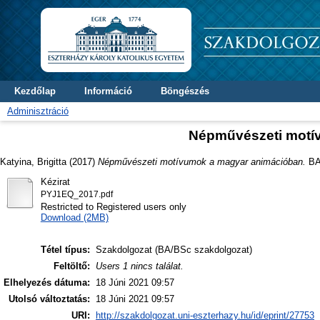
Kezdőlap
Információ
Böngészés
Adminisztráció
Népművészeti motí
Katyina, Brigitta
(2017)
Népművészeti motívumok a magyar animációban.
BA/
Kézirat
PYJ1EQ_2017.pdf
Restricted to Registered users only
Download (2MB)
Tétel típus:
Szakdolgozat (BA/BSc szakdolgozat)
Feltöltő:
Users 1 nincs találat.
Elhelyezés dátuma:
18 Júni 2021 09:57
Utolsó változtatás:
18 Júni 2021 09:57
URI:
http://szakdolgozat.uni-eszterhazy.hu/id/eprint/27753