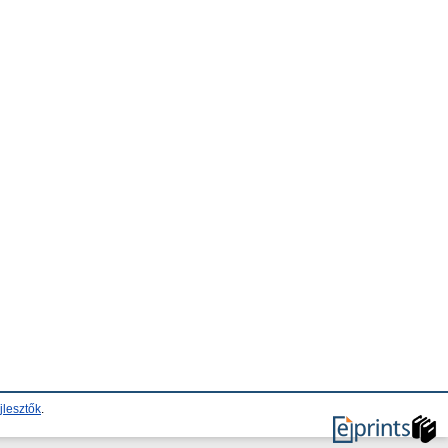
jlesztők
.