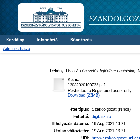
Kezdőlap
Információ
Böngészés
Adminisztráció
Dékány, Lívia
A nőnevelés fejlődése napjainkig.
N
Kézirat
13082020100733.pdf
Restricted to Registered users only
Download (23MB)
Tétel típus:
Szakdolgozat (Nincs)
Feltöltő:
digitalizáló. .
Elhelyezés dátuma:
19 Aug 2021 13:21
Utolsó változtatás:
19 Aug 2021 13:21
URI:
http://szakdolgozat.uni-es