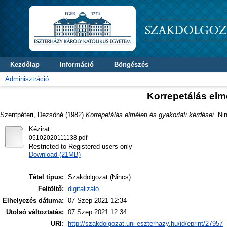
Kezdőlap
Információ
Böngészés
Adminisztráció
Korrepetálás elmé
Szentpéteri, Dezsőné
(1982)
Korrepetálás elméleti és gyakorlati kérdései.
Nin
Kézirat
05102020111138.pdf
Restricted to Registered users only
Download (21MB)
Tétel típus:
Szakdolgozat (Nincs)
Feltöltő:
digitalizáló. .
Elhelyezés dátuma:
07 Szep 2021 12:34
Utolsó változtatás:
07 Szep 2021 12:34
URI:
http://szakdolgozat.uni-eszterhazy.hu/id/eprint/27957