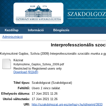
Kezdőlap
Információ
Böngészés
Adminisztráció
Interprofesszionális sz
Kotyinszkiné Gajdos, Szilvia
(2009)
Interprofesszionális szociális munka a
Kézirat
Kotyinszkine_Gajdos_Szilvia_2009.pdf
Restricted to Registered users only
Download (911kB)
Tétel típus:
Szakdolgozat (Szakdolgozat)
Feltöltő:
Users 1 nincs találat.
Elhelyezés dátuma:
17 Júni 2021 11:26
Utolsó változtatás:
17 Júni 2021 11:26
URI:
http://szakdolgozat.uni-eszterhazy.hu/id/eprint/3933