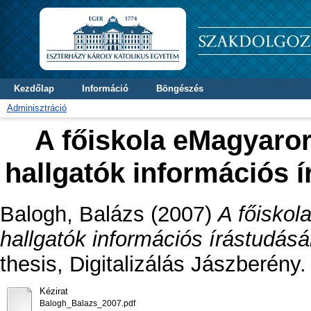
Kezdőlap
Információ
Böngészés
Adminisztráció
A főiskola eMagyaro
hallgatók információs 
Balogh, Balázs
(2007)
A főiskol
hallgatók információs írástudásá
thesis, Digitalizálás Jászberény.
Kézirat
Balogh_Balazs_2007.pdf