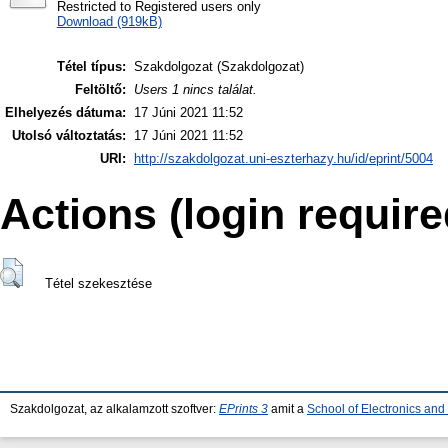
Restricted to Registered users only
Download (919kB)
Tétel típus:
Szakdolgozat (Szakdolgozat)
Feltöltő:
Users 1 nincs találat.
Elhelyezés dátuma:
17 Júni 2021 11:52
Utolsó változtatás:
17 Júni 2021 11:52
URI:
http://szakdolgozat.uni-eszterhazy.hu/id/eprint/5004
Actions (login require
Tétel szekesztése
Szakdolgozat, az alkalamzott szoftver:
EPrints 3
amit a
School of Electronics an