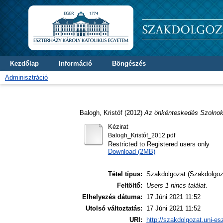
Kezdőlap
Információ
Böngészés
Adminisztráció
Balogh, Kristóf
(2012)
Az önkénteskedés Szolno
Kézirat
Balogh_Kristóf_2012.pdf
Restricted to Registered users only
Download (2MB)
Tétel típus:
Szakdolgozat (Szakdolgoz
Feltöltő:
Users 1 nincs találat.
Elhelyezés dátuma:
17 Júni 2021 11:52
Utolsó változtatás:
17 Júni 2021 11:52
URI:
http://szakdolgozat.uni-es