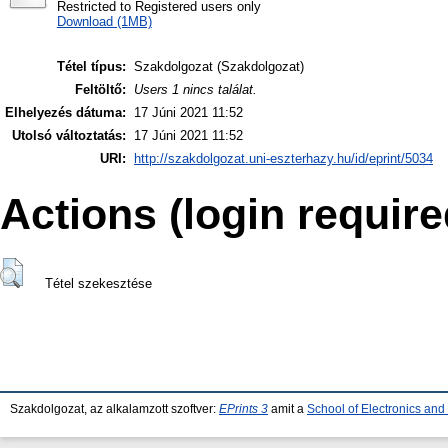
Restricted to Registered users only
Download (1MB)
Tétel típus:
Szakdolgozat (Szakdolgozat)
Feltöltő:
Users 1 nincs találat.
Elhelyezés dátuma:
17 Júni 2021 11:52
Utolsó változtatás:
17 Júni 2021 11:52
URI:
http://szakdolgozat.uni-eszterhazy.hu/id/eprint/5034
Actions (login require
Tétel szekesztése
Szakdolgozat, az alkalamzott szoftver:
EPrints 3
amit a
School of Electronics an