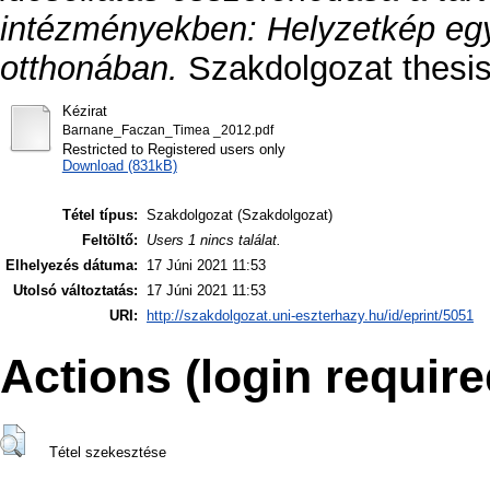
intézményekben: Helyzetkép egy 
otthonában.
Szakdolgozat thesis,
Kézirat
Barnane_Faczan_Timea _2012.pdf
Restricted to Registered users only
Download (831kB)
Tétel típus:
Szakdolgozat (Szakdolgozat)
Feltöltő:
Users 1 nincs találat.
Elhelyezés dátuma:
17 Júni 2021 11:53
Utolsó változtatás:
17 Júni 2021 11:53
URI:
http://szakdolgozat.uni-eszterhazy.hu/id/eprint/5051
Actions (login require
Tétel szekesztése