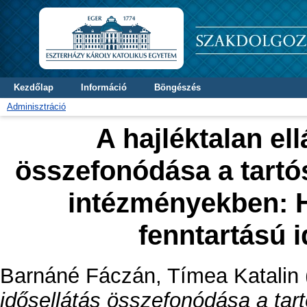
Kezdőlap
Információ
Böngészés
Adminisztráció
A hajléktalan ell
összefonódása a tartó
intézményekben: H
fenntartású 
Barnáné Fáczán, Tímea Katalin
idősellátás összefonódása a tar