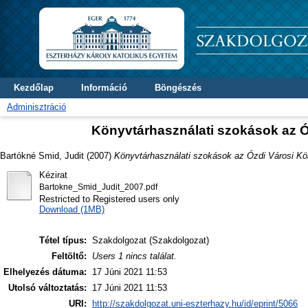
Kezdőlap
Információ
Böngészés
Adminisztráció
Könyvtárhasználati szokások az Óz
Bartókné Smid, Judit
(2007)
Könyvtárhasználati szokások az Ózdi Városi Köny
Kézirat
Bartokne_Smid_Judit_2007.pdf
Restricted to Registered users only
Download (1MB)
Tétel típus:
Szakdolgozat (Szakdolgozat)
Feltöltő:
Users 1 nincs találat.
Elhelyezés dátuma:
17 Júni 2021 11:53
Utolsó változtatás:
17 Júni 2021 11:53
URI:
http://szakdolgozat.uni-eszterhazy.hu/id/eprint/5066