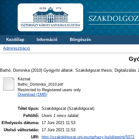
Kezdőlap
Információ
Böngészés
Adminisztráció
Gyó
Bathó, Dominika
(2010)
Gyógyító állatok.
Szakdolgozat thesis, Digitalizálás 
Kézirat
Batho_Dominika_2010.pdf
Restricted to Registered users only
Download (1MB)
Tétel típus:
Szakdolgozat (Szakdolgozat)
Feltöltő:
Users 1 nincs találat.
Elhelyezés dátuma:
17 Júni 2021 11:53
Utolsó változtatás:
17 Júni 2021 11:53
URI:
http://szakdolgozat.uni-eszterhazy.hu/id/eprint/5072