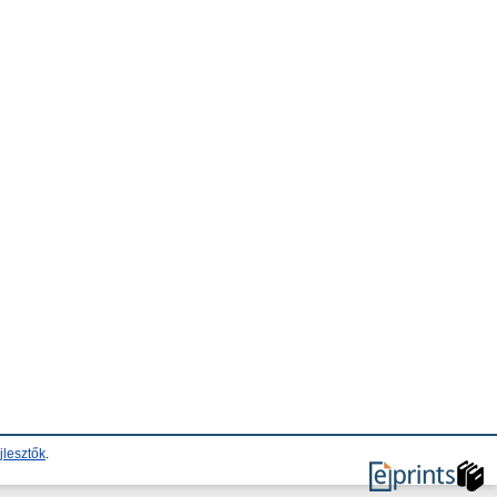
jlesztők
.