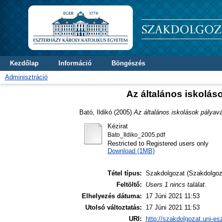
Kezdőlap
Információ
Böngészés
Adminisztráció
Az általános iskolá
Bató, Ildikó
(2005)
Az általános iskolások pálya
Kézirat
Bato_Ildiko_2005.pdf
Restricted to Registered users only
Download (1MB)
Tétel típus:
Szakdolgozat (Szakdolgoz
Feltöltő:
Users 1 nincs találat.
Elhelyezés dátuma:
17 Júni 2021 11:53
Utolsó változtatás:
17 Júni 2021 11:53
URI:
http://szakdolgozat.uni-es