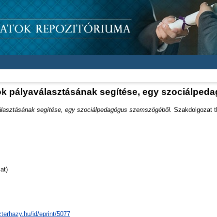
sok pályaválasztásának segítése, egy szociálpe
választásának segítése, egy szociálpedagógus szemszögéből.
Szakdolgozat th
at)
zterhazy.hu/id/eprint/5077