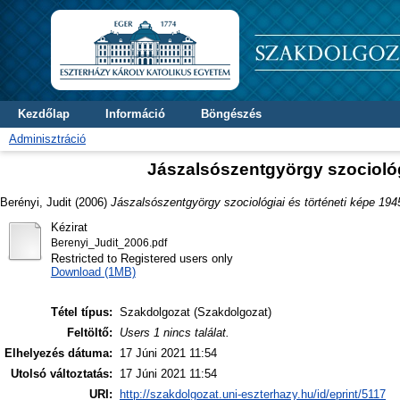
Kezdőlap
Információ
Böngészés
Adminisztráció
Jászalsószentgyörgy szociológi
Berényi, Judit
(2006)
Jászalsószentgyörgy szociológiai és történeti képe 1945
Kézirat
Berenyi_Judit_2006.pdf
Restricted to Registered users only
Download (1MB)
Tétel típus:
Szakdolgozat (Szakdolgozat)
Feltöltő:
Users 1 nincs találat.
Elhelyezés dátuma:
17 Júni 2021 11:54
Utolsó változtatás:
17 Júni 2021 11:54
URI:
http://szakdolgozat.uni-eszterhazy.hu/id/eprint/5117