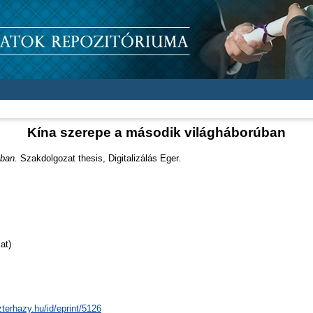
Kína szerepe a második világháborúban
úban.
Szakdolgozat thesis, Digitalizálás Eger.
at)
zterhazy.hu/id/eprint/5126