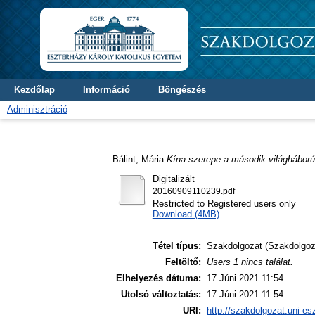
Kezdőlap
Információ
Böngészés
Adminisztráció
Bálint, Mária
Kína szerepe a második világhábor
Digitalizált
20160909110239.pdf
Restricted to Registered users only
Download (4MB)
Tétel típus:
Szakdolgozat (Szakdolgoz
Feltöltő:
Users 1 nincs találat.
Elhelyezés dátuma:
17 Júni 2021 11:54
Utolsó változtatás:
17 Júni 2021 11:54
URI:
http://szakdolgozat.uni-es