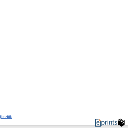
jlesztők
.