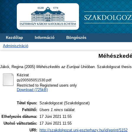
Kezdőlap
Információ
Böngészés
Adminisztráció
Méhészkedé
Jákói, Regina
(2005)
Méhészkedés az Európai Unióban.
Szakdolgozat thesis,
Kézirat
gy200505051530.pdf
Restricted to Registered users only
Download (725kB)
Tétel típus:
Szakdolgozat (Szakdolgozat)
Feltöltő:
Users 1 nincs találat.
Elhelyezés dátuma:
17 Júni 2021 11:55
Utolsó változtatás:
17 Júni 2021 11:55
URI:
http://szakdolgozat.uni-eszterhazy.hu/id/eprint/5152