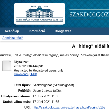
Kezdőlap
Információ
Böngészés
Adminisztráció
A "hideg" előáll
Andrási, Edit
A "hideg" előállítása tegnap, ma és holnap.
Szakdolgozat thesis,
Digitalizált
20160920084144.pdf
Restricted to Registered users only
Download (5MB)
Tétel típus:
Szakdolgozat (Szakdolgozat)
Feltöltő:
Users 1 nincs találat.
Elhelyezés dátuma:
17 Júni 2021 11:55
Utolsó változtatás:
17 Júni 2021 11:55
URI:
http://szakdolgozat.uni-eszterhazy.hu/id/eprint/5159