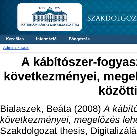
Kezdőlap
Információ
Böngészés
Adminisztráció
A kábítószer-fogyas
következményei, megel
között
Bialaszek, Beáta
(2008)
A kábít
következményei, megelőzés lehe
Szakdolgozat thesis, Digitalizál