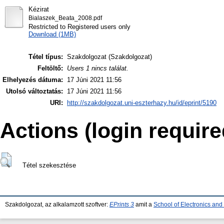
Kézirat
Bialaszek_Beata_2008.pdf
Restricted to Registered users only
Download (1MB)
Tétel típus:
Szakdolgozat (Szakdolgozat)
Feltöltő:
Users 1 nincs találat.
Elhelyezés dátuma:
17 Júni 2021 11:56
Utolsó változtatás:
17 Júni 2021 11:56
URI:
http://szakdolgozat.uni-eszterhazy.hu/id/eprint/5190
Actions (login require
Tétel szekesztése
Szakdolgozat, az alkalamzott szoftver:
EPrints 3
amit a
School of Electronics an