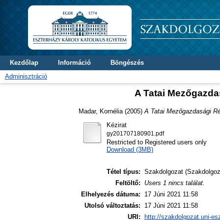
Kezdőlap
Információ
Böngészés
Adminisztráció
A Tatai Mezőgazda
Madar, Kornélia
(2005)
A Tatai Mezőgazdasági Ré
Kézirat
gy201707180901.pdf
Restricted to Registered users only
Download (3MB)
Tétel típus:
Szakdolgozat (Szakdolgoz
Feltöltő:
Users 1 nincs találat.
Elhelyezés dátuma:
17 Júni 2021 11:58
Utolsó változtatás:
17 Júni 2021 11:58
URI:
http://szakdolgozat.uni-es