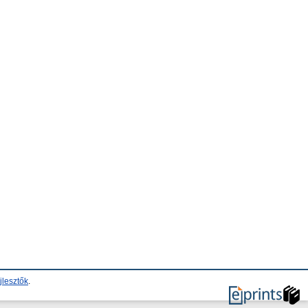
jlesztők
.