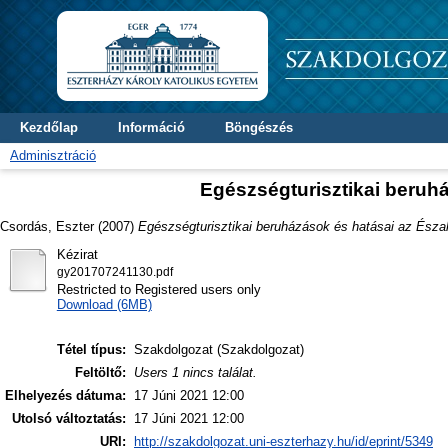
Kezdőlap
Információ
Böngészés
Adminisztráció
Egészségturisztikai beruhá
Csordás, Eszter
(2007)
Egészségturisztikai beruházások és hatásai az Észak
Kézirat
gy201707241130.pdf
Restricted to Registered users only
Download (6MB)
Tétel típus:
Szakdolgozat (Szakdolgozat)
Feltöltő:
Users 1 nincs találat.
Elhelyezés dátuma:
17 Júni 2021 12:00
Utolsó változtatás:
17 Júni 2021 12:00
URI:
http://szakdolgozat.uni-eszterhazy.hu/id/eprint/5349