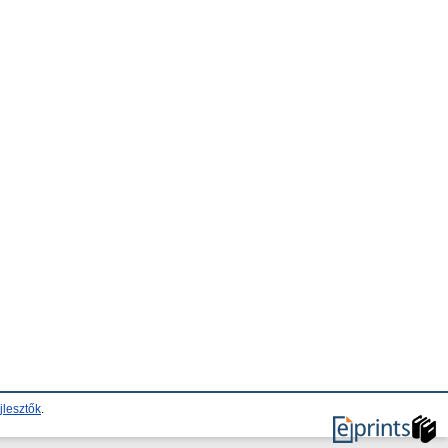
jlesztők
.