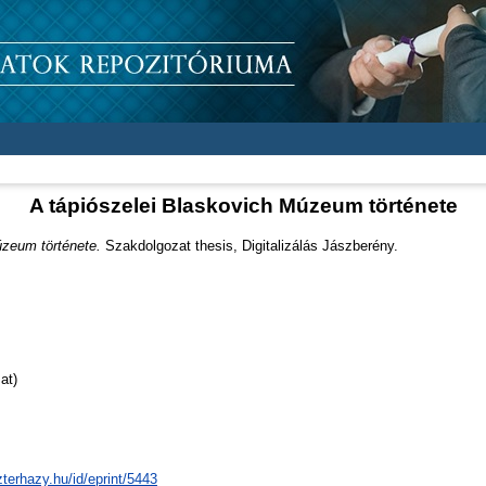
A tápiószelei Blaskovich Múzeum története
úzeum története.
Szakdolgozat thesis, Digitalizálás Jászberény.
at)
zterhazy.hu/id/eprint/5443