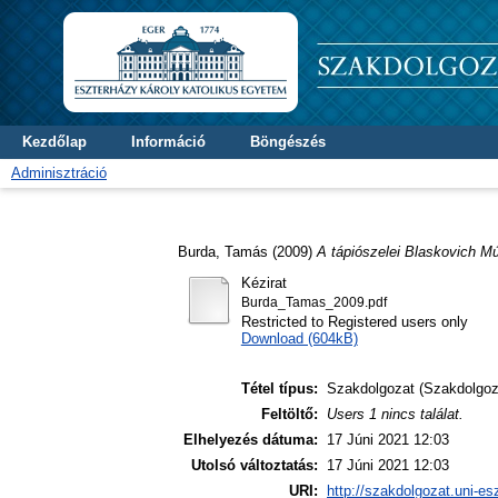
Kezdőlap
Információ
Böngészés
Adminisztráció
Burda, Tamás
(2009)
A tápiószelei Blaskovich M
Kézirat
Burda_Tamas_2009.pdf
Restricted to Registered users only
Download (604kB)
Tétel típus:
Szakdolgozat (Szakdolgoz
Feltöltő:
Users 1 nincs találat.
Elhelyezés dátuma:
17 Júni 2021 12:03
Utolsó változtatás:
17 Júni 2021 12:03
URI:
http://szakdolgozat.uni-es