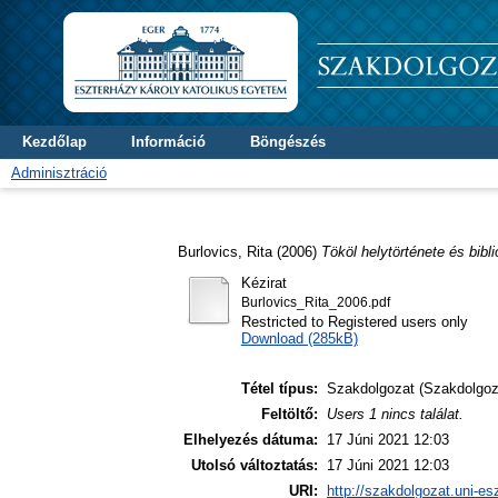
Kezdőlap
Információ
Böngészés
Adminisztráció
Burlovics, Rita
(2006)
Tököl helytörténete és bibli
Kézirat
Burlovics_Rita_2006.pdf
Restricted to Registered users only
Download (285kB)
Tétel típus:
Szakdolgozat (Szakdolgoz
Feltöltő:
Users 1 nincs találat.
Elhelyezés dátuma:
17 Júni 2021 12:03
Utolsó változtatás:
17 Júni 2021 12:03
URI:
http://szakdolgozat.uni-es