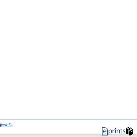
jlesztők
.