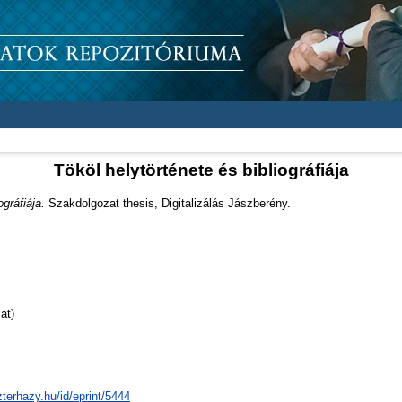
Tököl helytörténete és bibliográfiája
ográfiája.
Szakdolgozat thesis, Digitalizálás Jászberény.
at)
zterhazy.hu/id/eprint/5444