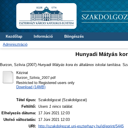
Kezdőlap
Információ
Böngészés
Adminisztráció
Hunyadi Mátyás kora
Burzon, Szilvia
(2007)
Hunyadi Mátyás kora és általános iskolai tanítása.
Sza
Kézirat
Burzon_Szilvia_2007.pdf
Restricted to Registered users only
Download (14MB)
Tétel típus:
Szakdolgozat (Szakdolgozat)
Feltöltő:
Users 1 nincs találat.
Elhelyezés dátuma:
17 Júni 2021 12:03
Utolsó változtatás:
17 Júni 2021 12:03
URI:
http://szakdolgozat.uni-eszterhazy.hu/id/eprint/5445