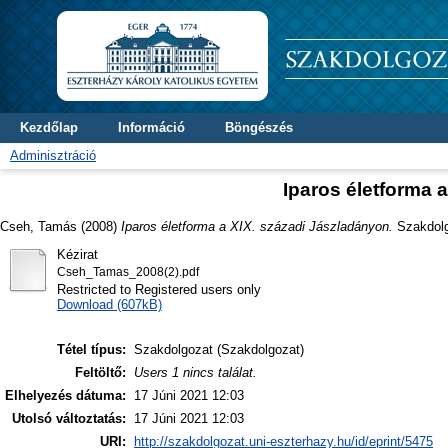
Kezdőlap
Információ
Böngészés
Adminisztráció
Iparos életforma 
Cseh, Tamás
(2008)
Iparos életforma a XIX. századi Jászladányon.
Szakdolgo
Kézirat
Cseh_Tamas_2008(2).pdf
Restricted to Registered users only
Download (607kB)
Tétel típus:
Szakdolgozat (Szakdolgozat)
Feltöltő:
Users 1 nincs találat.
Elhelyezés dátuma:
17 Júni 2021 12:03
Utolsó változtatás:
17 Júni 2021 12:03
URI:
http://szakdolgozat.uni-eszterhazy.hu/id/eprint/5475