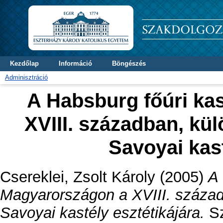
Kezdőlap
Információ
Böngészés
Adminisztráció
A Habsburg főúri ka
XVIII. században, kül
Savoyai kast
Csereklei, Zsolt Károly
(2005)
A 
Magyarországon a XVIII. századb
Savoyai kastély esztétikájára.
Sz