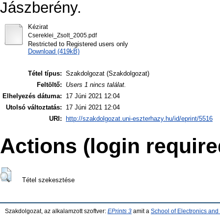
Jászberény.
Kézirat
Csereklei_Zsolt_2005.pdf
Restricted to Registered users only
Download (419kB)
Tétel típus:
Szakdolgozat (Szakdolgozat)
Feltöltő:
Users 1 nincs találat.
Elhelyezés dátuma:
17 Júni 2021 12:04
Utolsó változtatás:
17 Júni 2021 12:04
URI:
http://szakdolgozat.uni-eszterhazy.hu/id/eprint/5516
Actions (login require
Tétel szekesztése
Szakdolgozat, az alkalamzott szoftver:
EPrints 3
amit a
School of Electronics an