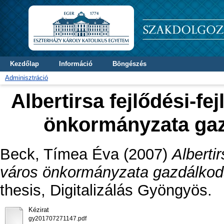
Kezdőlap
Információ
Böngészés
Adminisztráció
Albertirsa fejlődési-fe
önkormányzata gaz
Beck, Tímea Éva
(2007)
Albertir
város önkormányzata gazdálkod
thesis, Digitalizálás Gyöngyös.
Kézirat
gy201707271147.pdf