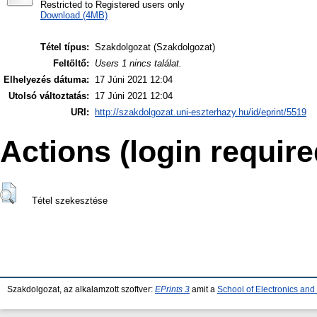
Restricted to Registered users only
Download (4MB)
Tétel típus:
Szakdolgozat (Szakdolgozat)
Feltöltő:
Users 1 nincs találat.
Elhelyezés dátuma:
17 Júni 2021 12:04
Utolsó változtatás:
17 Júni 2021 12:04
URI:
http://szakdolgozat.uni-eszterhazy.hu/id/eprint/5519
Actions (login require
Tétel szekesztése
Szakdolgozat, az alkalamzott szoftver:
EPrints 3
amit a
School of Electronics an